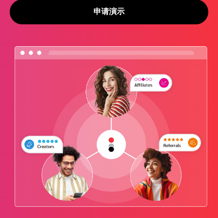
申请演示
推荐营销管理平台
分析归因
iPX25 China 出海峰会
助力品牌高效起量“老带新”计划
SaaS合作伙伴营销
活动中心
服务
PXA线上学院