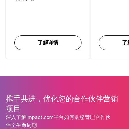
了解详情
了
携手共进，优化您的合作伙伴营销
项目
深入了解impact.com平台如何助您管理合作伙
伴全生命周期