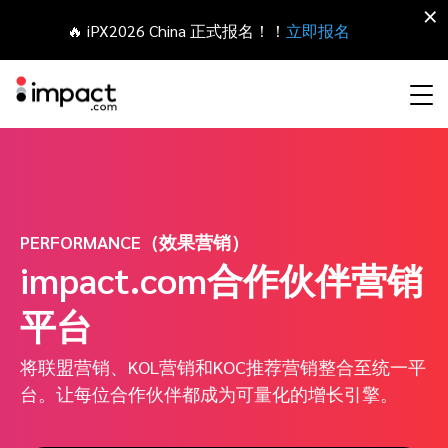
×
🔥 iPX2026 China 正式报名！！
立即报名
合作伙伴营销管理平台
网红营销
合作伙伴入门
Agency partners
资源概括
关于impact.com
English
无论何种合作伙伴关系，皆可全程把控整个生命周期
拓展 招募
签约 支付
PERFORMANCE（效果营销）
联盟营销
网盟合作伙伴联盟
Agency directory
干货文章
加入impact.com
日本語
impact.com合作伙伴营销
追踪
参与
推荐营销
网红合作伙伴
Technology partners
出海生态观察
新闻中心
Italiano
平台
保护 监控
优化
移动端合作伙伴
移动应用合作伙伴
Technology partners directory
成功案例
可持续发展
Français
将联盟营销、KOL营销和KOC推荐营销整合至统一平
网红营销管理平台
台。让每位合作伙伴都成为可量化的增长引擎。
探索、管理和评估海外内容营销项目
业务开发
媒体合作伙伴
Referral partners
合作伙伴经济
Deutsch