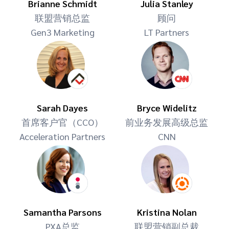
Brianne Schmidt
Julia Stanley
联盟营销总监
顾问
Gen3 Marketing
LT Partners
Sarah Dayes
Bryce Widelitz
首席客户官（CCO）
前业务发展高级总监
Acceleration Partners
CNN
Samantha Parsons
Kristina Nolan
PXA总监
联盟营销副总裁