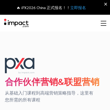
×
🔥 iPX2026 China 正式报名！！
立即报名
合作伙伴营销管理平台
网红营销
合作伙伴入门
Agency partners
资源概括
关于impact.com
English
无论何种合作伙伴关系，皆可全程把控整个生命周期
拓展 招募
签约 支付
联盟营销
网盟合作伙伴联盟
Agency directory
干货文章
加入impact.com
日本語
追踪
参与
推荐营销
网红合作伙伴
Technology partners
出海生态观察
新闻中心
Italiano
保护 监控
优化
合作伙伴营销&联盟营销
移动端合作伙伴
移动应用合作伙伴
Technology partners directory
成功案例
可持续发展
Français
从基础入门课程到高端营销策略指导，这里有
网红营销管理平台
您所需的所有课程
探索、管理和评估海外内容营销项目
业务开发
媒体合作伙伴
Referral partners
合作伙伴经济
Deutsch