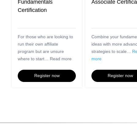
Fundamentals 
Associate Certifica
Certification
For those who are looking to 
Combine your fundamen
run their own affiliate 
ideas with more advan
program but are unsure 
strategies to scale… 
Re
where to start… Read more
more
Register now
Register now