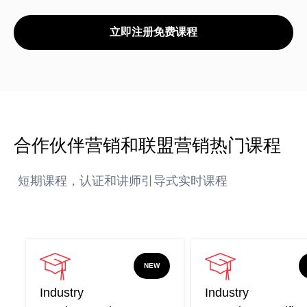
推荐营销管理平台
分析归因
iPX25 China 出海峰会
立即注册免费课程
助力品牌高效起量“老带新”计划
SaaS合作伙伴营销
活动中心
服务
PXA线上学院
合作伙伴营销和联盟营销热门课程
短期课程，认证和讲师引导式实时课程
NEW
Industry 
Industry 