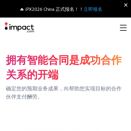
×
🔥 iPX2026 China 正式报名！！
立即报名
合作伙伴营销管理平台
网红营销
合作伙伴入门
Agency partners
资源概括
关于impact.com
English
拥有智能合同是成功合作
无论何种合作伙伴关系，皆可全程把控整个生命周期
拓展 招募
签约 支付
关系的开端
联盟营销
网盟合作伙伴联盟
Agency directory
干货文章
加入impact.com
日本語
追踪
参与
推荐营销
网红合作伙伴
Technology partners
出海生态观察
新闻中心
Italiano
确定您的预期业务成果，向帮助您实现目标的合作
保护 监控
优化
伙伴支付酬劳。
移动端合作伙伴
移动应用合作伙伴
Technology partners directory
成功案例
可持续发展
Français
网红营销管理平台
探索、管理和评估海外内容营销项目
业务开发
媒体合作伙伴
Referral partners
合作伙伴经济
Deutsch