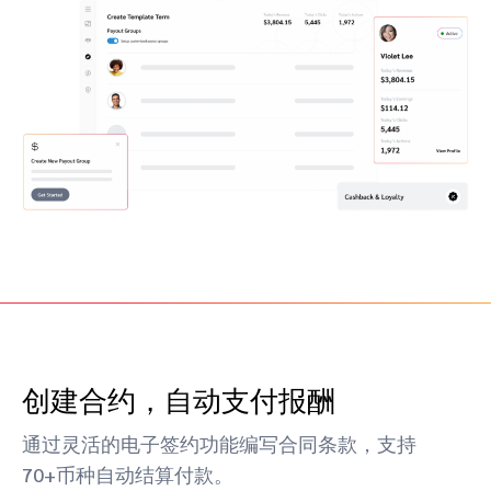
推荐营销管理平台
分析归因
iPX25 China 出海峰会
助力品牌高效起量“老带新”计划
SaaS合作伙伴营销
活动中心
服务
PXA线上学院
创建合约，自动支付报酬
通过灵活的电子签约功能编写合同条款，支持
70+币种自动结算付款。