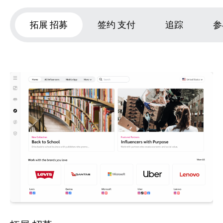
拓展 招募
签约 支付
追踪
参