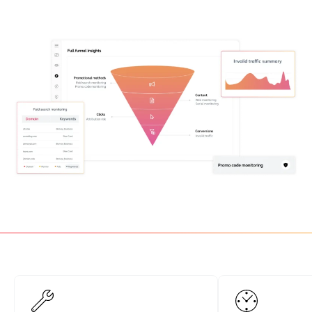
推荐营销管理平台
分析归因
iPX25 China 出海峰会
助力品牌高效起量“老带新”计划
SaaS合作伙伴营销
活动中心
服务
PXA线上学院