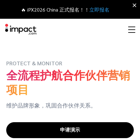
×
🔥 iPX2026 China 正式报名！！
立即报名
合作伙伴营销管理平台
网红营销
合作伙伴入门
Agency partners
资源概括
关于impact.com
English
无论何种合作伙伴关系，皆可全程把控整个生命周期
PROTECT & MONITOR
全流程护航合作伙伴营销
拓展 招募
签约 支付
联盟营销
网盟合作伙伴联盟
Agency directory
干货文章
加入impact.com
日本語
项目
追踪
参与
推荐营销
网红合作伙伴
Technology partners
出海生态观察
新闻中心
Italiano
保护 监控
优化
维护品牌形象，巩固合作伙伴关系。
移动端合作伙伴
移动应用合作伙伴
Technology partners directory
成功案例
可持续发展
Français
网红营销管理平台
探索、管理和评估海外内容营销项目
申请演示
业务开发
媒体合作伙伴
Referral partners
合作伙伴经济
Deutsch