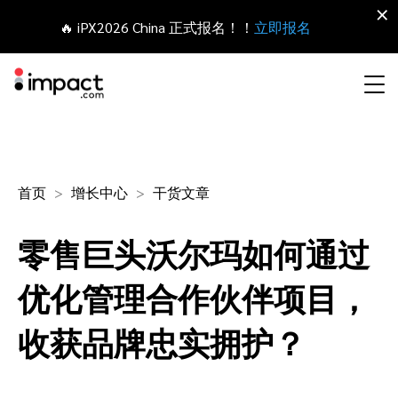
×
🔥 iPX2026 China 正式报名！！
立即报名
合作伙伴营销管理平台
网红营销
合作伙伴入门
Agency partners
资源概括
关于impact.com
English
无论何种合作伙伴关系，皆可全程把控整个生命周期
首页
增长中心
干货文章
拓展 招募
签约 支付
联盟营销
网盟合作伙伴联盟
Agency directory
干货文章
加入impact.com
日本語
零售巨头沃尔玛如何通过
追踪
参与
推荐营销
网红合作伙伴
Technology partners
出海生态观察
新闻中心
Italiano
保护 监控
优化
优化管理合作伙伴项目，
移动端合作伙伴
移动应用合作伙伴
Technology partners directory
成功案例
可持续发展
Français
收获品牌忠实拥护？
网红营销管理平台
探索、管理和评估海外内容营销项目
业务开发
媒体合作伙伴
Referral partners
合作伙伴经济
Deutsch