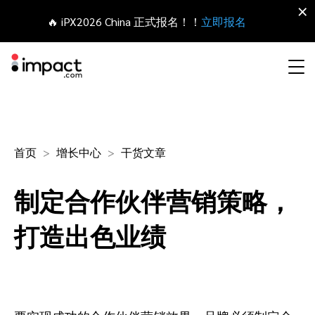
×
🔥 iPX2026 China 正式报名！！
立即报名
合作伙伴营销管理平台
网红营销
合作伙伴入门
Agency partners
资源概括
关于impact.com
English
无论何种合作伙伴关系，皆可全程把控整个生命周期
首页
增长中心
干货文章
拓展 招募
签约 支付
联盟营销
网盟合作伙伴联盟
Agency directory
干货文章
加入impact.com
日本語
制定合作伙伴营销策略，
追踪
参与
推荐营销
网红合作伙伴
Technology partners
出海生态观察
新闻中心
Italiano
保护 监控
优化
打造出色业绩
移动端合作伙伴
移动应用合作伙伴
Technology partners directory
成功案例
可持续发展
Français
网红营销管理平台
探索、管理和评估海外内容营销项目
业务开发
媒体合作伙伴
Referral partners
合作伙伴经济
Deutsch