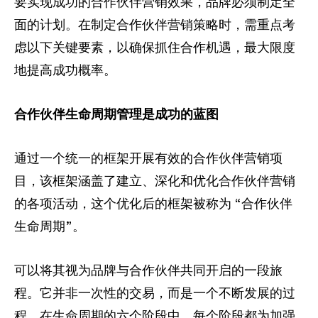
要实现成功的合作伙伴营销效果，品牌必须制定全
推荐营销管理平台
分析归因
iPX25 China 出海峰会
面的计划。在制定合作伙伴营销策略时，需重点考
助力品牌高效起量“老带新”计划
虑以下关键要素，以确保抓住合作机遇，最大限度
SaaS合作伙伴营销
活动中心
地提高成功概率。
服务
PXA线上学院
合作伙伴生命周期管理是成功的蓝图
通过一个统一的框架开展有效的合作伙伴营销项
目，该框架涵盖了建立、深化和优化合作伙伴营销
的各项活动，这个优化后的框架被称为 “合作伙伴
生命周期”。
可以将其视为品牌与合作伙伴共同开启的一段旅
程。它并非一次性的交易，而是一个不断发展的过
程。在生命周期的六个阶段中，每个阶段都为加强