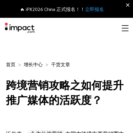
×
🔥 iPX2026 China 正式报名！！
立即报名
合作伙伴营销管理平台
网红营销
合作伙伴入门
Agency partners
资源概括
关于impact.com
English
无论何种合作伙伴关系，皆可全程把控整个生命周期
首页
增长中心
干货文章
拓展 招募
签约 支付
联盟营销
网盟合作伙伴联盟
Agency directory
干货文章
加入impact.com
日本語
跨境营销攻略之如何提升
追踪
参与
推荐营销
网红合作伙伴
Technology partners
出海生态观察
新闻中心
Italiano
保护 监控
优化
推广媒体的活跃度？
移动端合作伙伴
移动应用合作伙伴
Technology partners directory
成功案例
可持续发展
Français
网红营销管理平台
探索、管理和评估海外内容营销项目
业务开发
媒体合作伙伴
Referral partners
合作伙伴经济
Deutsch