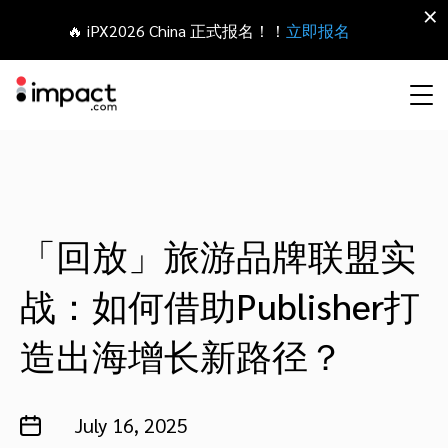
×
🔥 iPX2026 China 正式报名！！
立即报名
合作伙伴营销管理平台
网红营销
合作伙伴入门
Agency partners
资源概括
关于impact.com
English
无论何种合作伙伴关系，皆可全程把控整个生命周期
拓展 招募
签约 支付
联盟营销
网盟合作伙伴联盟
Agency directory
干货文章
加入impact.com
日本語
「回放」旅游品牌联盟实
追踪
参与
战：如何借助Publisher打
推荐营销
网红合作伙伴
Technology partners
出海生态观察
新闻中心
Italiano
保护 监控
优化
造出海增长新路径？
移动端合作伙伴
移动应用合作伙伴
Technology partners directory
成功案例
可持续发展
Français
网红营销管理平台
探索、管理和评估海外内容营销项目
业务开发
媒体合作伙伴
Referral partners
合作伙伴经济
Deutsch
July 16, 2025