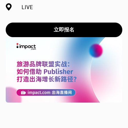
LIVE
推荐营销管理平台
分析归因
iPX25 China 出海峰会
助力品牌高效起量“老带新”计划
SaaS合作伙伴营销
活动中心
立即报名
服务
PXA线上学院