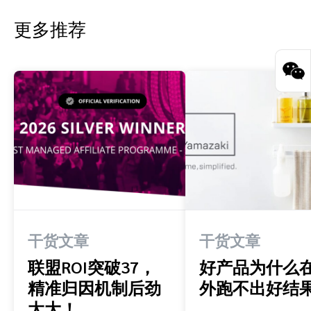
更多推荐
干货文章
干货文章
联盟ROI突破37，
好产品为什么
精准归因机制后劲
外跑不出好结
太大！