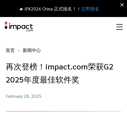
×
🔥 iPX2026 China 正式报名！！
立即报名
合作伙伴营销管理平台
首页
新闻中心
网红营销
合作伙伴入门
Agency partners
资源概括
关于impact.com
English
无论何种合作伙伴关系，皆可全程把控整个生命周期
再次登榜！impact.com荣获G2
拓展 招募
签约 支付
联盟营销
网盟合作伙伴联盟
Agency directory
干货文章
加入impact.com
日本語
2025年度最佳软件奖
追踪
参与
推荐营销
网红合作伙伴
Technology partners
出海生态观察
新闻中心
Italiano
保护 监控
优化
February 28, 2025
移动端合作伙伴
移动应用合作伙伴
Technology partners directory
成功案例
可持续发展
Français
网红营销管理平台
探索、管理和评估海外内容营销项目
业务开发
媒体合作伙伴
Referral partners
合作伙伴经济
Deutsch