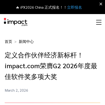
×
🔥 iPX2026 China 正式报名！！
立即报名
合作伙伴营销管理平台
首页
新闻中心
网红营销
合作伙伴入门
Agency partners
资源概括
关于impact.com
English
无论何种合作伙伴关系，皆可全程把控整个生命周期
定义合作伙伴经济新标杆！
拓展 招募
签约 支付
联盟营销
网盟合作伙伴联盟
Agency directory
干货文章
加入impact.com
日本語
impact.com荣膺G2 2026年度最
追踪
参与
推荐营销
网红合作伙伴
Technology partners
出海生态观察
新闻中心
Italiano
佳软件奖多项大奖
保护 监控
优化
移动端合作伙伴
移动应用合作伙伴
Technology partners directory
成功案例
可持续发展
Français
March 2, 2026
网红营销管理平台
探索、管理和评估海外内容营销项目
业务开发
媒体合作伙伴
Referral partners
合作伙伴经济
Deutsch