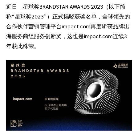
近日，星球奖BRANDSTAR AWARDS 2023（以下简
推荐营销管理平台
分析归因
iPX25 China 出海峰会
助力品牌高效起量“老带新”计划
称“星球奖2023”）正式揭晓获奖名单，全球领先的
合作伙伴营销管理平台impact.com再度斩获品牌出
SaaS合作伙伴营销
活动中心
海服务商组服务创新奖，这也是impact.com连续3
服务
PXA线上学院
年获此殊荣。