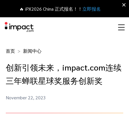
×
🔥 iPX2026 China 正式报名！！
立即报名
合作伙伴营销管理平台
首页
新闻中心
网红营销
合作伙伴入门
Agency partners
资源概括
关于impact.com
English
无论何种合作伙伴关系，皆可全程把控整个生命周期
创新引领未来，impact.com连续
拓展 招募
签约 支付
联盟营销
网盟合作伙伴联盟
Agency directory
干货文章
加入impact.com
日本語
三年蝉联星球奖服务创新奖
追踪
参与
推荐营销
网红合作伙伴
Technology partners
出海生态观察
新闻中心
Italiano
保护 监控
优化
November 22, 2023
移动端合作伙伴
移动应用合作伙伴
Technology partners directory
成功案例
可持续发展
Français
网红营销管理平台
探索、管理和评估海外内容营销项目
业务开发
媒体合作伙伴
Referral partners
合作伙伴经济
Deutsch