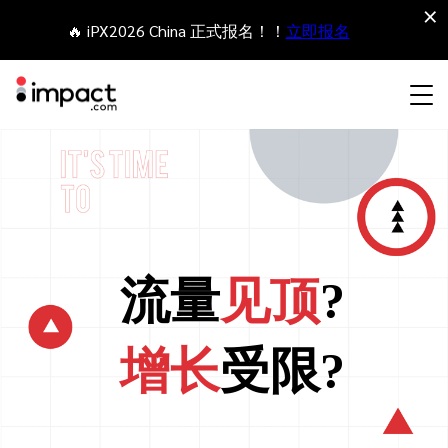
×
🔥 iPX2026 China 正式报名！！
立即报名
合作伙伴营销管理平台
网红营销
合作伙伴入门
Agency partners
资源概括
关于impact.com
English
无论何种合作伙伴关系，皆可全程把控整个生命周期
联盟营销
网盟合作伙伴联盟
Agency directory
干货文章
加入impact.com
日本語
拓展 招募
签约 支付
追踪
参与
流量
见顶
?
推荐营销
网红合作伙伴
Technology partners
出海生态观察
新闻中心
Italiano
保护 监控
优化
增长
受限?
移动端合作伙伴
移动应用合作伙伴
Technology partners directory
成功案例
可持续发展
Français
网红营销管理平台
业务开发
媒体合作伙伴
Referral partners
合作伙伴经济
Deutsch
探索、管理和评估海外内容营销项目