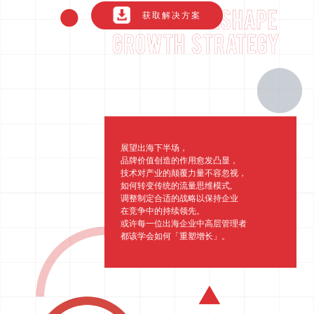
获取解决方案
分析归因
iPX25 China 出海峰会
推荐营销管理平台
助力品牌高效起量“老带新”计划
SaaS合作伙伴营销
活动中心
服务
PXA线上学院
展望出海下半场，
品牌价值创造的作用愈发凸显，
技术对产业的颠覆力量不容忽视，
如何转变传统的流量思维模式,
调整制定合适的战略以保持企业
在竞争中的持续领先。
或许每一位出海企业中高层管理者
都该学会如何「重塑增长」。