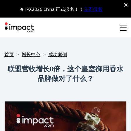
×
🔥 iPX2026 China 正式报名！！
立即报名
合作伙伴营销管理平台
网红营销
合作伙伴入门
Agency partners
资源概括
关于impact.com
English
首页
增长中心
成功案例
无论何种合作伙伴关系，皆可全程把控整个生命周期
联盟营收增长8倍，这个皇室御用香水
联盟营销
网盟合作伙伴联盟
Agency directory
干货文章
加入impact.com
日本語
拓展 招募
签约 支付
品牌做对了什么？
追踪
参与
推荐营销
网红合作伙伴
Technology partners
出海生态观察
新闻中心
Italiano
保护 监控
优化
移动端合作伙伴
移动应用合作伙伴
Technology partners directory
成功案例
可持续发展
Français
网红营销管理平台
业务开发
媒体合作伙伴
Referral partners
合作伙伴经济
Deutsch
探索、管理和评估海外内容营销项目