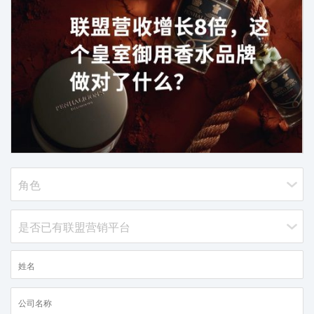
分析归因
iPX25 China 出海峰会
推荐营销管理平台
助力品牌高效起量“老带新”计划
SaaS合作伙伴营销
活动中心
服务
PXA线上学院