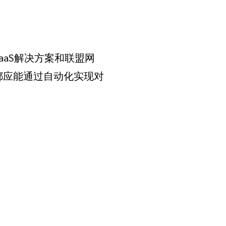
aS解决方案和联盟网
都应能通过自动化实现对