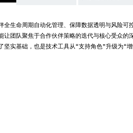
伴全生命周期自动化管理、保障数据透明与风险可
能让团队聚焦于合作伙伴策略的迭代与核心受众的
了坚实基础，也是技术工具从“支持角色”升级为“增