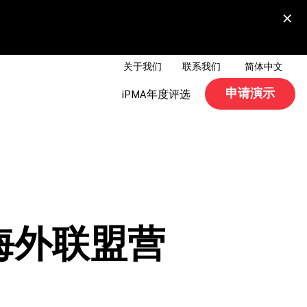
×
关于我们
联系我们
简体中文
申请演示
iPMA年度评选
海外联盟营