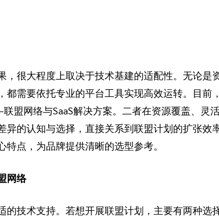
果，很大程度上取决于技术基建的适配性。无论是
，都需要依托专业的平台工具实现高效运转。目前
—联盟网络与SaaS解决方案。二者在资源覆盖、灵
差异的认知与选择，直接关系到联盟计划的扩张效
心特点，为品牌提供清晰的选型参考。
盟网络
适的技术支持。若想开展联盟计划，主要有两种选