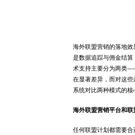
海外联盟营销的落地效
是数据追踪与佣金结算
术支持主要分为两类—
在显著差异，而对这些
系统对比两种模式的核
海外联盟营销平台和联
任何联盟计划都需要合