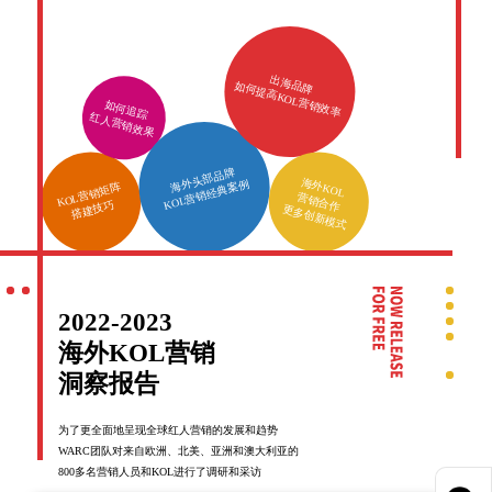
出海品牌
如何提高KOL营销效率
如何追踪
红人营销效果
海外头部品牌
海外KOL
KOL营销经典案例
KOL营销矩阵
营销合作
搭建技巧
更多创新模式
2022-2023
海外KOL营销
洞察报告
为了更全面地呈现全球红人营销的发展和趋势
WARC团队对来自欧洲、北美、亚洲和澳大利亚的
800多名营销人员和KOL进行了调研和采访