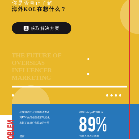
你是否真正了解
分析归因
iPX25 China 出海峰会
海外KOL在想什么？
推荐营销管理平台
助力品牌高效起量“老带新”计划
SaaS合作伙伴营销
活动中心
获取解决方案
服务
PXA线上学院
THE FUTURE OF
OVERSEAS
INFLUENCER
MARKETING
品牌通过红人营销将消费者
根据HubSpot数据显示
对KOL的信任价值实现转化
发挥了超越广告投放的作用
营销人员表示将在
然而