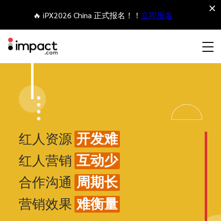
×
🔥 iPX2026 China 正式报名！！
立即报名
合作伙伴营销管理平台
网红营销
合作伙伴入门
Agency partners
资源概括
关于impact.com
English
无论何种合作伙伴关系，皆可全程把控整个生命周期
联盟营销
网盟合作伙伴联盟
Agency directory
干货文章
加入impact.com
日本語
拓展 招募
签约 支付
开发难
红人资源
追踪
参与
推荐营销
网红合作伙伴
Technology partners
出海生态观察
新闻中心
Italiano
互动少
红人营销
保护 监控
优化
移动端合作伙伴
移动应用合作伙伴
Technology partners directory
成功案例
可持续发展
Français
周期长
合作沟通
网红营销管理平台
难衡量
营销效果
业务开发
媒体合作伙伴
Referral partners
合作伙伴经济
Deutsch
探索、管理和评估海外内容营销项目