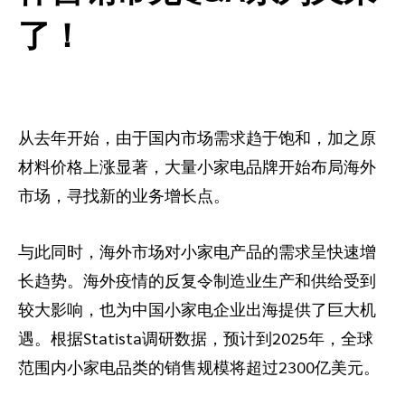
推荐营销管理平台
了！
分析归因
iPX25 China 出海峰会
助力品牌高效起量“老带新”计划
SaaS合作伙伴营销
活动中心
服务
PXA线上学院
从去年开始，由于国内市场需求趋于饱和，加之原
材料价格上涨显著，大量小家电品牌开始布局海外
市场，寻找新的业务增长点。
与此同时，海外市场对小家电产品的需求呈快速增
长趋势。海外疫情的反复令制造业生产和供给受到
较大影响，也为中国小家电企业出海提供了巨大机
遇。根据Statista调研数据，预计到2025年，全球
范围内小家电品类的销售规模将超过2300亿美元。