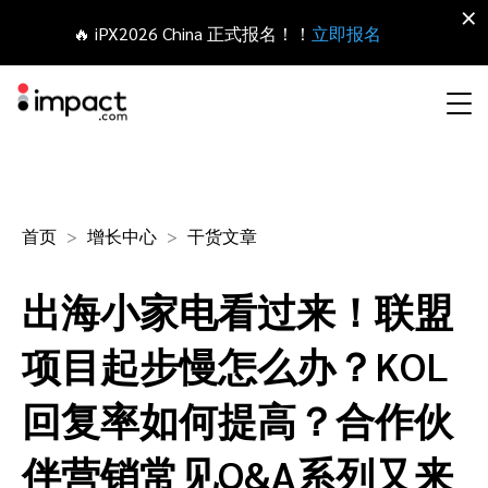
×
🔥 iPX2026 China 正式报名！！
立即报名
合作伙伴营销管理平台
网红营销
合作伙伴入门
Agency partners
资源概括
关于impact.com
English
无论何种合作伙伴关系，皆可全程把控整个生命周期
首页
增长中心
干货文章
拓展 招募
签约 支付
联盟营销
网盟合作伙伴联盟
Agency directory
干货文章
加入impact.com
日本語
出海小家电看过来！联盟
追踪
参与
推荐营销
网红合作伙伴
Technology partners
出海生态观察
新闻中心
Italiano
保护 监控
优化
项目起步慢怎么办？KOL
移动端合作伙伴
移动应用合作伙伴
Technology partners directory
成功案例
可持续发展
Français
回复率如何提高？合作伙
网红营销管理平台
探索、管理和评估海外内容营销项目
业务开发
媒体合作伙伴
Referral partners
合作伙伴经济
Deutsch
伴营销常见Q&A系列又来