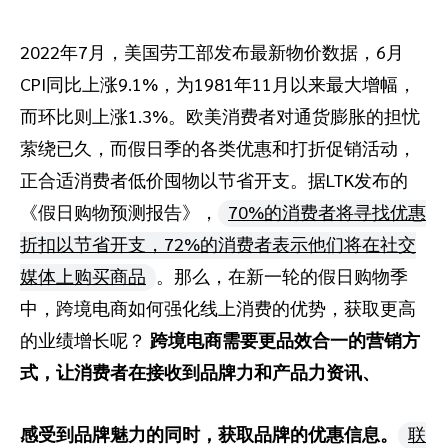
推荐营销管理平台
分析归因
iPX25 China 出海峰会
助力品牌高效起量“老带新”计划
2022年7月，美国劳工部发布最新物价数据，6月
CPI同比上涨9.1%，为1981年11月以来最大增幅，
SaaS合作伙伴营销
活动中心
而环比则上涨1.3%。欧美消费者对通货膨胀的担忧
服务
PXA线上学院
萦绕已久，而假日季的各类优惠和打折促销活动，
正合适消费者低价囤物以节省开支。据LTK发布的
《假日购物预测报告》，
70%的消费者将寻找优惠
折扣以节省开支，72%的消费者表示他们将在社交
媒体上购买商品
。那么，在新一轮的假日购物季
中，跨境电商如何强化线上消费的优势，获取更高
的业绩增长呢？
跨境电商需要更品效合一的营销方
式，
让消费者在接收到品牌力和产品力资讯、
感受到品牌魅力的同时，获取品牌的优惠信息。
联