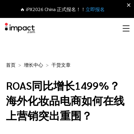
×
🔥 iPX2026 China 正式报名！！
立即报名
合作伙伴营销管理平台
网红营销
合作伙伴入门
Agency partners
资源概括
关于impact.com
English
无论何种合作伙伴关系，皆可全程把控整个生命周期
首页
增长中心
干货文章
拓展 招募
签约 支付
联盟营销
网盟合作伙伴联盟
Agency directory
干货文章
加入impact.com
日本語
ROAS同比增长1499%？
追踪
参与
推荐营销
网红合作伙伴
Technology partners
出海生态观察
新闻中心
Italiano
保护 监控
优化
海外化妆品电商如何在线
移动端合作伙伴
移动应用合作伙伴
Technology partners directory
成功案例
可持续发展
Français
上营销突出重围？
网红营销管理平台
探索、管理和评估海外内容营销项目
业务开发
媒体合作伙伴
Referral partners
合作伙伴经济
Deutsch