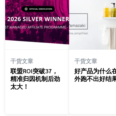
干货文章
干货文章
联盟ROI突破37，
好产品为什么
精准归因机制后劲
外跑不出好结
太大！