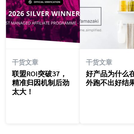
干货文章
干货文章
联盟ROI突破37，
好产品为什么
精准归因机制后劲
外跑不出好结
太大！