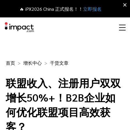
×
🔥 iPX2026 China 正式报名！！
立即报名
合作伙伴营销管理平台
网红营销
合作伙伴入门
Agency partners
资源概括
关于impact.com
English
无论何种合作伙伴关系，皆可全程把控整个生命周期
首页
增长中心
干货文章
拓展 招募
签约 支付
联盟营销
网盟合作伙伴联盟
Agency directory
干货文章
加入impact.com
日本語
联盟收入、注册用户双双
追踪
参与
推荐营销
网红合作伙伴
Technology partners
出海生态观察
新闻中心
Italiano
保护 监控
优化
增长50%+！B2B企业如
移动端合作伙伴
移动应用合作伙伴
Technology partners directory
成功案例
可持续发展
Français
何优化联盟项目高效获
网红营销管理平台
探索、管理和评估海外内容营销项目
业务开发
媒体合作伙伴
Referral partners
合作伙伴经济
Deutsch
客？