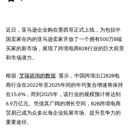
推荐营销管理平台
分析归因
iPX25 China 出海峰会
助力品牌高效起量“老带新”计划
SaaS合作伙伴营销
活动中心
近日，亚马逊企业购在墨西哥正式上线，为包括中
国卖家在内的亚马逊卖家开放了一个拥有500万B端
服务
PXA线上学院
买家的新市场，展现了跨境电商B2B行业的巨大前景
和市场潜力。
根据
艾瑞咨询的数据
显示，中国跨境出口B2B电
商行业在2022年至2025年间的年均复合增速将保持
在15.6%，而到2025年，该行业的规模预计将达到
6.9万亿元。凭借其广阔的增长空间，B2B跨境电商
贸易已成为众多出海企业拓展市场、提升竞争力的
重要途径。