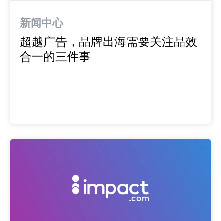
推荐营销管理平台
分析归因
iPX25 China 出海峰会
新闻中心
助力品牌高效起量“老带新”计划
超越广告，品牌出海需要关注品效
SaaS合作伙伴营销
活动中心
合一的三件事
服务
PXA线上学院