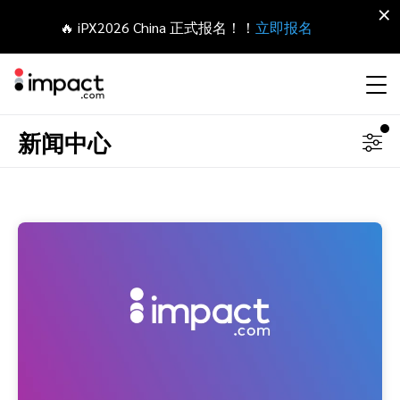
×
🔥 iPX2026 China 正式报名！！
立即报名
新闻中心
合作伙伴营销管理平台
网红营销
合作伙伴入门
Agency partners
资源概括
关于impact.com
English
无论何种合作伙伴关系，皆可全程把控整个生命周期
拓展 招募
签约 支付
联盟营销
网盟合作伙伴联盟
Agency directory
干货文章
加入impact.com
日本語
追踪
参与
推荐营销
网红合作伙伴
Technology partners
出海生态观察
新闻中心
Italiano
保护 监控
优化
移动端合作伙伴
移动应用合作伙伴
Technology partners directory
成功案例
可持续发展
Français
网红营销管理平台
探索、管理和评估海外内容营销项目
业务开发
媒体合作伙伴
Referral partners
合作伙伴经济
Deutsch