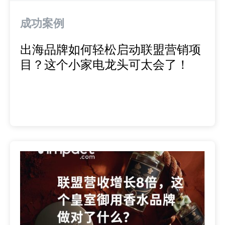
推荐营销管理平台
分析归因
iPX25 China 出海峰会
成功案例
助力品牌高效起量“老带新”计划
SaaS合作伙伴营销
活动中心
出海品牌如何轻松启动联盟营销项
目？这个小家电龙头可太会了！
服务
PXA线上学院