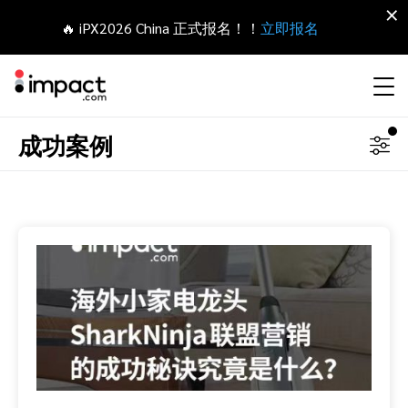
×
🔥 iPX2026 China 正式报名！！
立即报名
成功案例
合作伙伴营销管理平台
网红营销
合作伙伴入门
Agency partners
资源概括
关于impact.com
English
无论何种合作伙伴关系，皆可全程把控整个生命周期
拓展 招募
签约 支付
联盟营销
网盟合作伙伴联盟
Agency directory
干货文章
加入impact.com
日本語
追踪
参与
推荐营销
网红合作伙伴
Technology partners
出海生态观察
新闻中心
Italiano
保护 监控
优化
移动端合作伙伴
移动应用合作伙伴
Technology partners directory
成功案例
可持续发展
Français
网红营销管理平台
探索、管理和评估海外内容营销项目
业务开发
媒体合作伙伴
Referral partners
合作伙伴经济
Deutsch